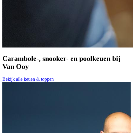
Carambole-, snooker- en poolkeuen bij
Van Ooy
A
Bekijk alle keuen & toppen