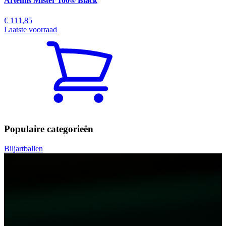
Artemis Mister 100® Black
€ 111,85
Laatste voorraad
Populaire categorieën
Biljartballen