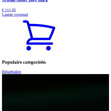
Artemis Mister 100® Black
€ 111,85
Laatste voorraad
Populaire categorieën
Biljartballen