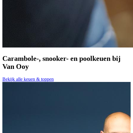
Carambole-, snooker- en poolkeuen bij
Van Ooy
A
Bekijk alle keuen & toppen