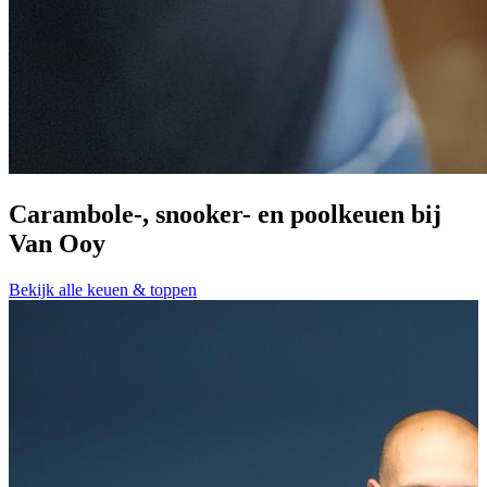
Carambole-, snooker- en poolkeuen bij
Van Ooy
A
Bekijk alle keuen & toppen