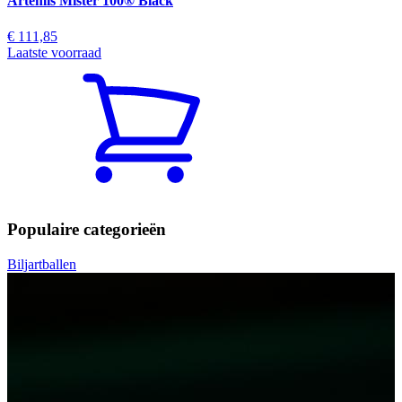
Artemis Mister 100® Black
€ 111,85
Laatste voorraad
Populaire categorieën
Biljartballen