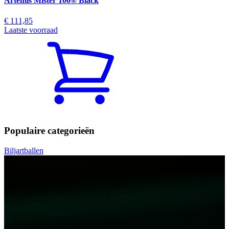
Artemis Mister 100® Black
€ 111,85
Laatste voorraad
Populaire categorieën
Biljartballen