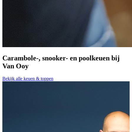
Carambole-, snooker- en poolkeuen bij
Van Ooy
A
Bekijk alle keuen & toppen