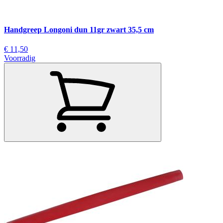
Handgreep Longoni dun 11gr zwart 35,5 cm
€ 11,50
Voorradig