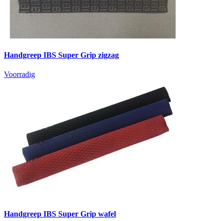
Handgreep IBS Super Grip zigzag
Voorradig
Handgreep IBS Super Grip wafel