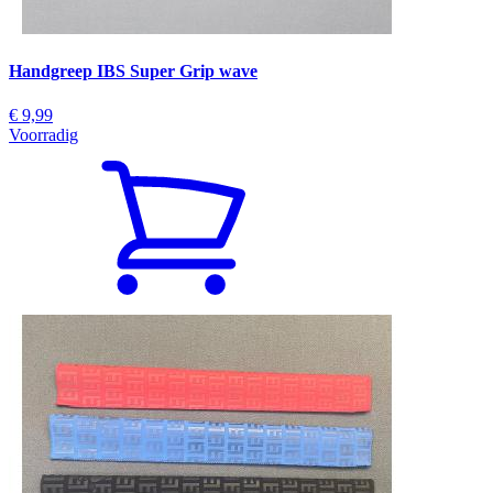
Handgreep IBS Super Grip wave
€ 9,99
Voorradig