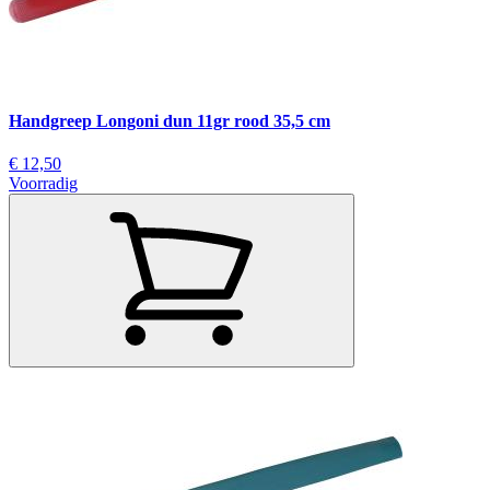
Handgreep Longoni dun 11gr rood 35,5 cm
€ 12,50
Voorradig