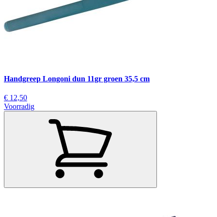
Handgreep Longoni dun 11gr groen 35,5 cm
€ 12,50
Voorradig