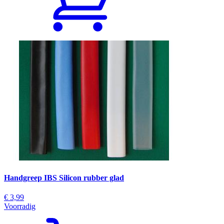
Handgreep IBS Silicon rubber glad
€ 3,99
Voorradig