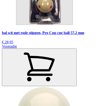
bal wit met rode stippen, Pro Cup cue ball 57.2 mm
€ 28,95
Voorradig