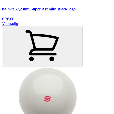
bal wit 57,2 mm Super Aramith Black logo
€ 28,60
Voorradig