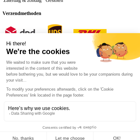
Zaterdag & zondag
Gesloten
Verzendmethoden
© Copyright 2026 - Van Ooy Billiard Supplies
Algemene voorwaarden
Privacyverklaring