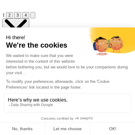
1
2
3
4
Close menu
Filter
Merken
Artemis
(1)
Artemis Billiard Cushions
(3)
Artspeed
(1)
Kamui
(1)
Klematch
(1)
Toon meer