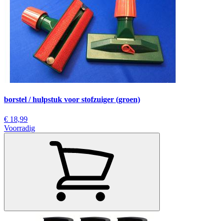
borstel / hulpstuk voor stofzuiger (groen)
€ 18,99
Voorradig