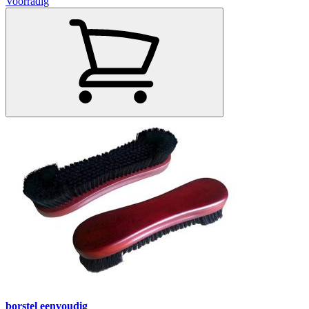
Voorradig
borstel eenvoudig