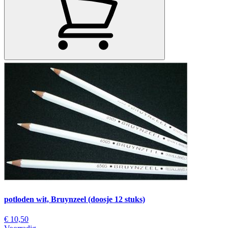
potloden wit, Bruynzeel (doosje 12 stuks)
€ 10,50