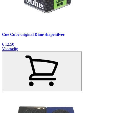
Cue Cube original Dime shape silver
€ 12,50
Voorradig