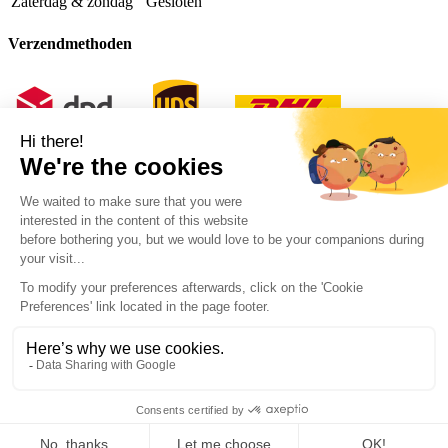
Zaterdag & zondag
Gesloten
Verzendmethoden
© Copyright 2026 - Van Ooy Billiard Supplies
Algemene voorwaarden
Privacyverklaring