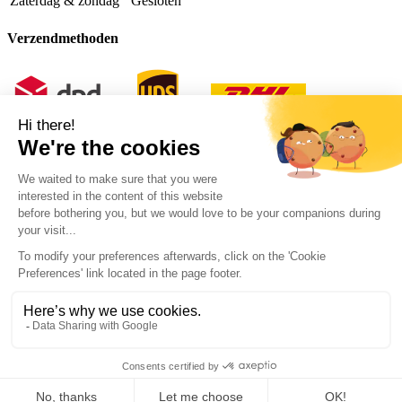
Zaterdag & zondag
Gesloten
Verzendmethoden
© Copyright 2026 - Van Ooy Billiard Supplies
Algemene voorwaarden
Privacyverklaring