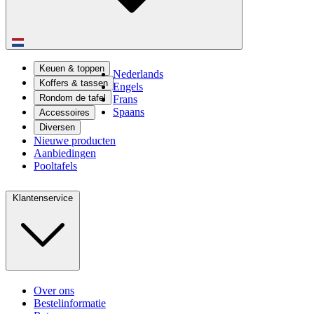
Keuen & toppen
Nederlands
Koffers & tassen
Engels
Rondom de tafel
Frans
Spaans
Accessoires
Diversen
Nieuwe producten
Aanbiedingen
Pooltafels
Klantenservice
Over ons
Bestelinformatie