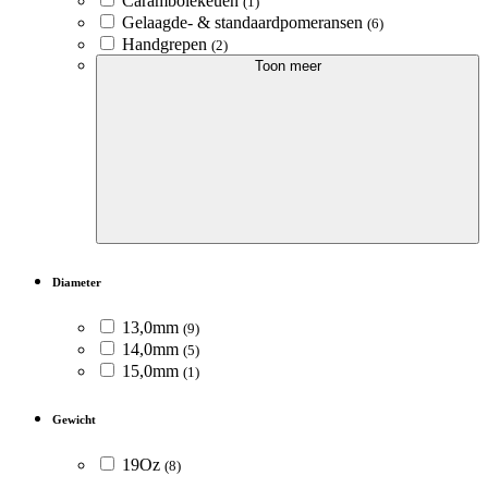
Carambolekeuen
(1)
Gelaagde- & standaardpomeransen
(6)
Handgrepen
(2)
Toon meer
Diameter
13,0mm
(9)
14,0mm
(5)
15,0mm
(1)
Gewicht
19Oz
(8)