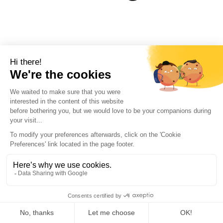
1
2
Close menu
Filter
Merken
Artemis
(1)
DynaSpheres
(1)
Falcon
(9)
Hanbat
(1)
Longoni
(6)
Toon meer