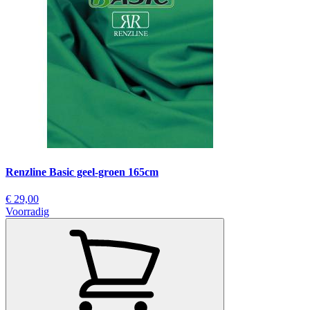
Renzline Basic geel-groen 165cm
€ 29,00
Voorradig