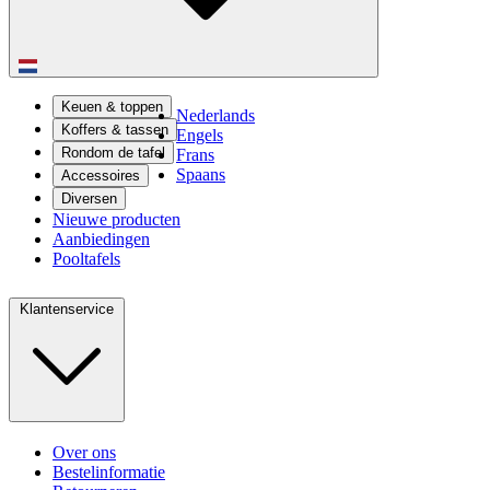
Keuen & toppen
Nederlands
Koffers & tassen
Engels
Rondom de tafel
Frans
Spaans
Accessoires
Diversen
Nieuwe producten
Aanbiedingen
Pooltafels
Klantenservice
Over ons
Bestelinformatie