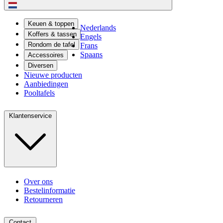
Keuen & toppen
Nederlands
Koffers & tassen
Engels
Rondom de tafel
Frans
Spaans
Accessoires
Diversen
Nieuwe producten
Aanbiedingen
Pooltafels
Klantenservice
Over ons
Bestelinformatie
Retourneren
Contact