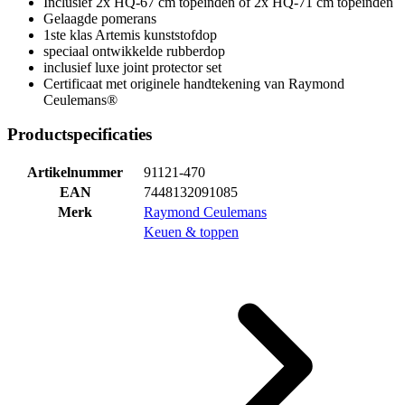
Inclusief 2x HQ-67 cm topeinden of 2x HQ-71 cm topeinden
Gelaagde pomerans
1ste klas Artemis kunststofdop
speciaal ontwikkelde rubberdop
inclusief luxe joint protector set
Certificaat met originele handtekening van Raymond
Ceulemans®
Productspecificaties
Artikelnummer
91121-470
EAN
7448132091085
Merk
Raymond Ceulemans
Keuen & toppen