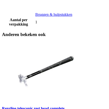
Bruggen & hulpstukken
Aantal per
1
verpakking
Anderen bekeken ook
Renzline telescopic rest head complete