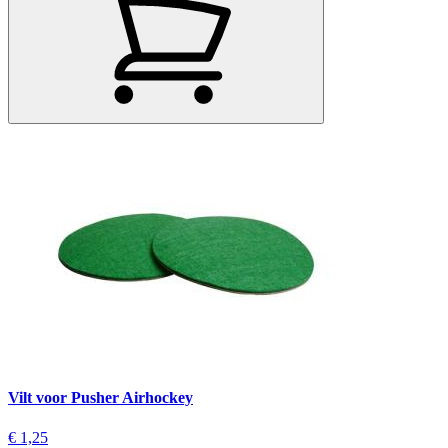
Vilt voor Pusher Airhockey
€ 1,25