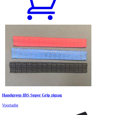
Handgreep IBS Super Grip zigzag
Voorradig