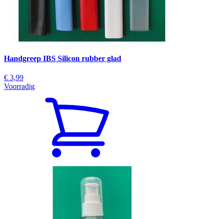
Handgreep IBS Silicon rubber glad
€ 3,99
Voorradig