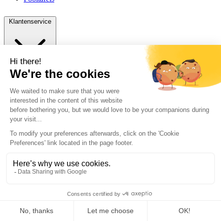
Klantenservice
Over ons
Bestelinformatie
Retourneren
Contact
A. Hofmanweg 39 B
2031 BH Haarlem, NL
+31 (0)23 534 00 40
sales@vanooy.com