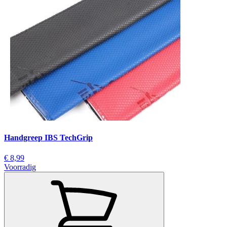
Handgreep IBS TechGrip
€ 8,99
Voorradig