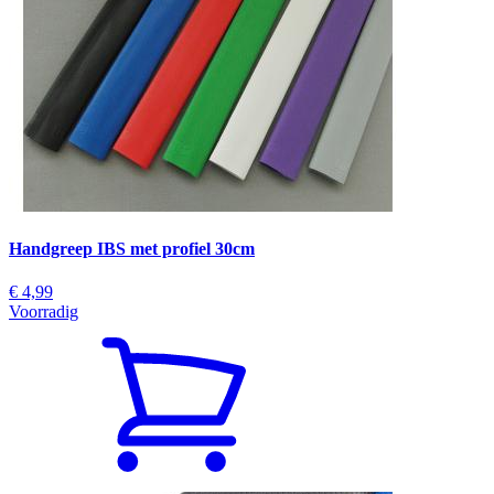
Handgreep IBS met profiel 30cm
€ 4,99
Voorradig