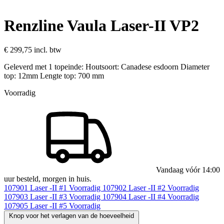
Renzline Vaula Laser-II VP2
€ 299,75
incl. btw
Geleverd met 1 topeinde: Houtsoort: Canadese esdoorn Diameter
top: 12mm Lengte top: 700 mm
Voorradig
Vandaag vóór 14:00
uur besteld, morgen in huis.
107901
Laser -II #1
Voorradig
107902
Laser -II #2
Voorradig
107903
Laser -II #3
Voorradig
107904
Laser -II #4
Voorradig
107905
Laser -II #5
Voorradig
Knop voor het verlagen van de hoeveelheid